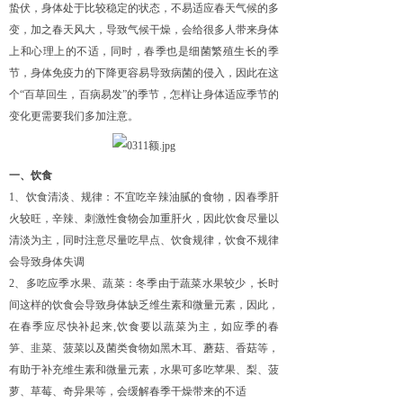
蛰伏，身体处于比较稳定的状态，不易适应春天气候的多
变，加之春天风大，导致气候干燥，会给很多人带来身体
上和心理上的不适，同时，春季也是细菌繁殖生长的季
节，身体免疫力的下降更容易导致病菌的侵入，因此在这
个“百草回生，百病易发”的季节，怎样让身体适应季节的
变化更需要我们多加注意。
一、饮食
1、饮食清淡、规律：不宜吃辛辣油腻的食物，因春季肝
火较旺，辛辣、刺激性食物会加重肝火，因此饮食尽量以
清淡为主，同时注意尽量吃早点、饮食规律，饮食不规律
会导致身体失调
2、多吃应季水果、蔬菜：冬季由于蔬菜水果较少，长时
间这样的饮食会导致身体缺乏维生素和微量元素，因此，
在春季应尽快补起来,饮食要以蔬菜为主，如应季的春
笋、韭菜、菠菜以及菌类食物如黑木耳、蘑菇、香菇等，
有助于补充维生素和微量元素，水果可多吃苹果、梨、菠
萝、草莓、奇异果等，会缓解春季干燥带来的不适