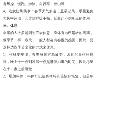
有氧操、慢跑、游泳、自行车、登山等
4、注意防风防寒：春季天气多变，且易起风，尽量避免
大风中运动，会导致呼吸不畅，反而起不到相应的作用
三、休息
会累的人大多是因为不会休息，身体有自己运转的周期，
像季节一样，春天，一般人都会有春困的感觉，因此，要
选择适应季节变化的方式来休息。
1、作息要规律：春季身体容易疲劳，因此尽量作息规
律，晚上十一点到凌晨一点是肝脏排毒的时间，因此尽量
在十一点之前睡觉
2、增加午休：午休可以使身体得到较快的恢复，但是午
休的时间不要太长，且不要吃完饭后立即睡觉
春季养生不止要在以上几方面多加注意，同时也要多注意
调节心理的变化，不要生气、忧郁，负面的情绪容易导致
肝火旺盛，不利于身体的健康，保持一颗平和的心态，去
发现和享受生活的美好。
（内容来源网络，我们重在分享，如有侵权，联系删除）