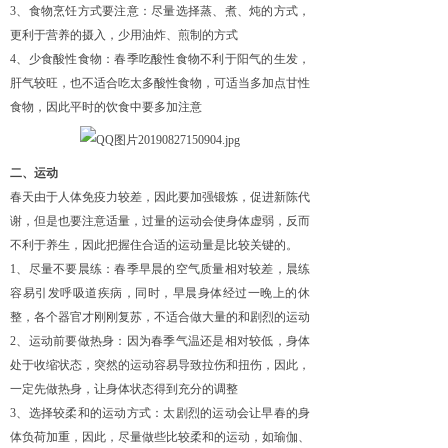
3、食物烹饪方式要注意：尽量选择蒸、煮、炖的方式，
更利于营养的摄入，少用油炸、煎制的方式
4、少食酸性食物：春季吃酸性食物不利于阳气的生发，
肝气较旺，也不适合吃太多酸性食物，可适当多加点甘性
食物，因此平时的饮食中要多加注意
二、运动
春天由于人体免疫力较差，因此要加强锻炼，促进新陈代
谢，但是也要注意适量，过量的运动会使身体虚弱，反而
不利于养生，因此把握住合适的运动量是比较关键的。
1、尽量不要晨练：春季早晨的空气质量相对较差，晨练
容易引发呼吸道疾病，同时，早晨身体经过一晚上的休
整，各个器官才刚刚复苏，不适合做大量的和剧烈的运动
2、运动前要做热身：因为春季气温还是相对较低，身体
处于收缩状态，突然的运动容易导致拉伤和扭伤，因此，
一定先做热身，让身体状态得到充分的调整
3、选择较柔和的运动方式：太剧烈的运动会让早春的身
体负荷加重，因此，尽量做些比较柔和的运动，如瑜伽、